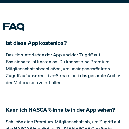
jederzeit kündigen?
Du kannst deine Motorvision Premium-Mitgliedschaft
jederzeit und ohne Risiko kündigen. Bitte berücksichtige,
dass Kündigungen per eMail nicht bearbeitet werden
können.
* Bei Abschluss über video.motorvision.tv und Bezahlung
per Kreditkarte:
Hier kündigen
* Bei Abschluss in der App über iOS Apple Appstore oder
Google Play Store: Kündigung über den Appstore direkt
* Bei Abschluss über Amazon: Kündigung über Amazon
* Bei Anschluss über TV-Plattformen (z.B. Sky):
Kündigung über TV-Plattform direkt
Sind meine Daten sicher?