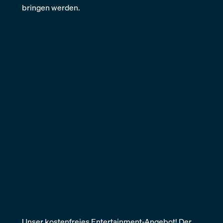
kostenfreie TV-Streaming-Channel bietet eine
vielfältige Auswahl an Inhalten – und das völlig
kostenlos.
Raritäten, Oldtimer und faszinierende Youngtimer
– Der kostenfreie TV-Streaming-Channel stellt
Klassiker in den Mittelpunkt.