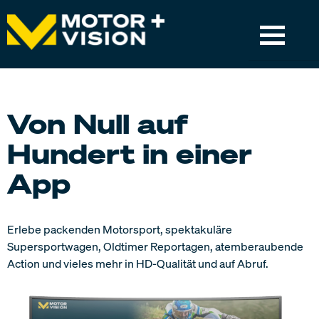
MOTORVISION+
Von Null auf
TV-GUIDE
Hundert in einer
EMPFANG
App
MOTORSPORT & LIVE-EVENTS
RENNSERIEN
Erlebe packenden Motorsport, spektakuläre
Supersportwagen, Oldtimer Reportagen, atemberaubende
Action und vieles mehr in HD-Qualität und auf Abruf.
SUPPORT