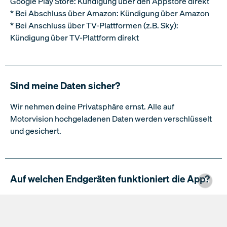
An wen kann ich mich wenden, wenn ich Fragen
zu der App oder der Premium-Mitgliedschaft
habe?
Viele Fragen werden bereits in
unserem Helpcenter
beantwortet. Solltest du dort keine Antworten auf deine
Fragen finden, kannst du auch unser Support-Team
kontaktieren. Das Team ist werktags zu den gängigen
Bürozeiten über die E-Mail-Adresse
info@motorvision.com sowie telefonisch unter
089/12228140 zu erreichen, und hilft euch gerne bei
Fragen zu unserer App. Bitte berücksichtige, dass
Kündigungen per eMail nicht bearbeitet werden können.
→
Wenn du weitere Fragen hast, die nicht in unserem FAQ-
Bereich beantwortet wurden, besuche bitte
unser
Helpcenter
für weitere Unterstützung und Hilfe.“