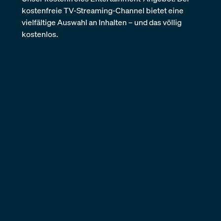
DIE VERGANGENHEIT,
GEGENWART UND
ZUKUNFT DER
MOBILITÄT
Von Oldtimerreportagen bis hin zu futuristischen
Mobilitätskonzepten findest du alles in einer App.