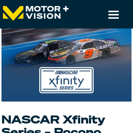
MOTORVISION+
TV-GUIDE
EMPFANG
MOTORSPORT & LIVE-EVENTS
RENNSERIEN
SUPPORT
NASCAR Xfinity
Series – Pocono