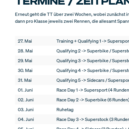
TERMINE / ZEITPLA
Erneut geht die TT über zwei Wochen, wobei zunächst in
dann pro Klasse jeweils zwei Rennen, die allesamt Span
27. Mai
Training + Qualifying 1 -> Superspo
28. Mai
Qualifying 2 -> Superbike / Supers
29. Mai
Qualifying 3 -> Superbike / Superst
30. Mai
Qualifying 4 -> Superbike / Supers
31. Mai
Qualifying 5 -> Sidecars / Supersp
01. Juni
Race Day 1 -> Supersport (4 Runden
02. Juni
Race Day 2 -> Superbike (6 Runden
03. Juni
Ruhetag
04. Juni
Race Day 3 -> Superstock (3 Runde
05. Juni
Race Day 4 -> Sidecar (3 Runden) +