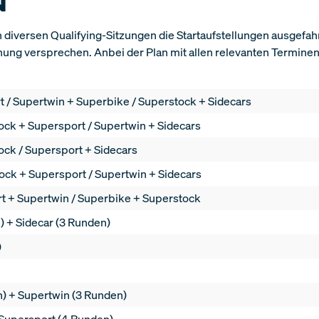
N
 diversen Qualifying-Sitzungen die Startaufstellungen ausgefah
nung versprechen. Anbei der Plan mit allen relevanten Termine
rt / Supertwin + Superbike / Superstock + Sidecars
tock + Supersport / Supertwin + Sidecars
ock / Supersport + Sidecars
tock + Supersport / Supertwin + Sidecars
ort + Supertwin / Superbike + Superstock
) + Sidecar (3 Runden)
)
n) + Supertwin (3 Runden)
 Supersport (4 Runden)