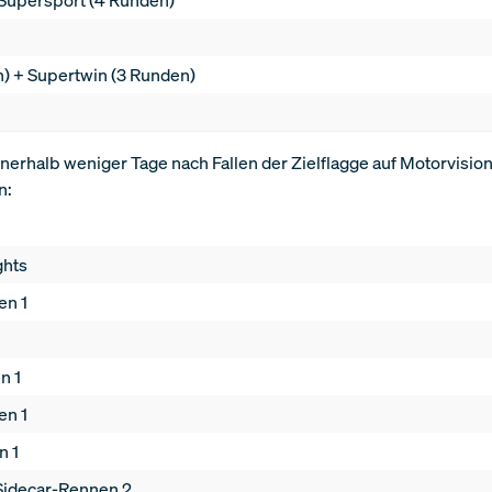
n) + Supertwin (3 Runden)
nnerhalb weniger Tage nach Fallen der Zielflagge auf Motorvision
n:
ghts
en 1
n 1
en 1
n 1
Sidecar-Rennen 2